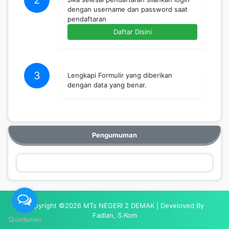
2
dengan username dan password saat
pendaftaran
Daftar Disini
3
Lengkapi Formulir yang diberikan
dengan data yang benar.
Pengumuman
Copyright ©2026 MTs NEGERI 2 DEMAK | Develoved By
Fadlan, S.Kom