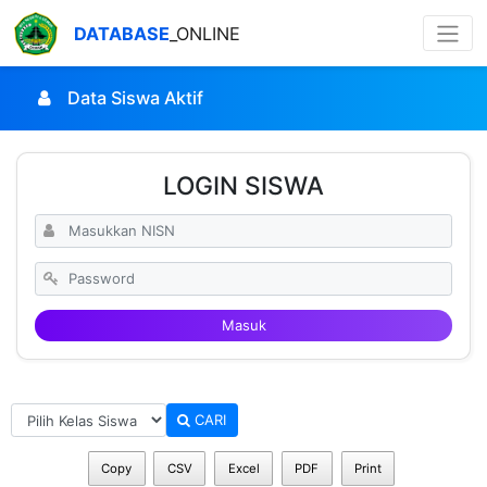
DATABASE
_ONLINE
Data Siswa Aktif
LOGIN SISWA
Masuk
CARI
Copy
CSV
Excel
PDF
Print