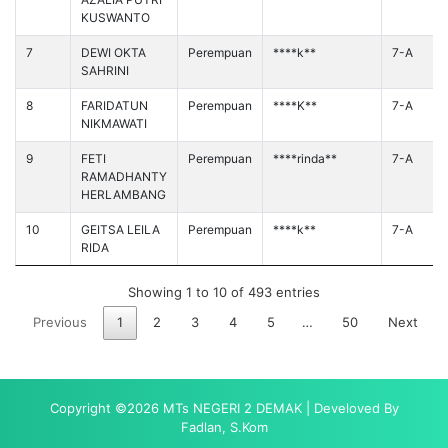
KUSWANTO
7
DEWI OKTA
Perempuan
****k**
7-A
SAHRINI
8
FARIDATUN
Perempuan
****K**
7-A
NIKMAWATI
9
FETI
Perempuan
****rinda**
7-A
RAMADHANTY
HERLAMBANG
10
GEITSA LEILA
Perempuan
****k**
7-A
RIDA
Showing 1 to 10 of 493 entries
Previous
1
2
3
4
5
…
50
Next
Copyright ©2026 MTs NEGERI 2 DEMAK | Develoved By
Fadlan, S.Kom