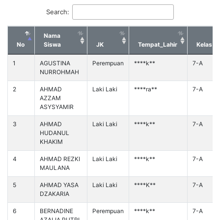
Search:
Nama
No
Siswa
JK
Tempat_Lahir
Kelas
1
AGUSTINA
Perempuan
****k**
7-A
NURROHMAH
2
AHMAD
Laki Laki
****ra**
7-A
AZZAM
ASYSYAMIR
3
AHMAD
Laki Laki
****k**
7-A
HUDANUL
KHAKIM
4
AHMAD REZKI
Laki Laki
****k**
7-A
MAULANA
5
AHMAD YASA
Laki Laki
****K**
7-A
DZAKARIA
6
BERNADINE
Perempuan
****k**
7-A
AZALIA PUTRI